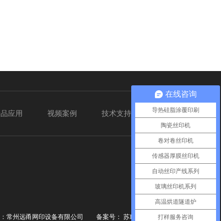
在线咨询
导热硅脂涂覆印刷
产品应用
视频案例
技术支持
联系我们
陶瓷丝印机
卷对卷丝印机
传感器厚膜丝印机
自动丝印产线系列
玻璃丝印机系列
高温烘道隧道炉
有：常州远甬网印设备有限公司 备案号：
苏ICP备14003316号-4
打样服务咨询